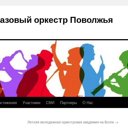
азовый оркестр Поволжья
остижения
Участники
СМИ
Партнеры
О Нас
Летняя молодежная оркестровая академия на Волге
→