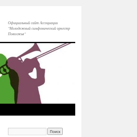
Официальный сайт Ассоциации
"Молодежный симфонический оркестр
Поволжья"