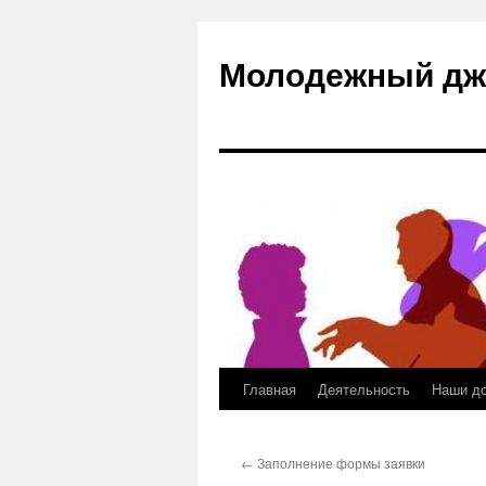
Молодежный дж
Главная
Деятельность
Наши д
Skip
to
←
Заполнение формы заявки
content